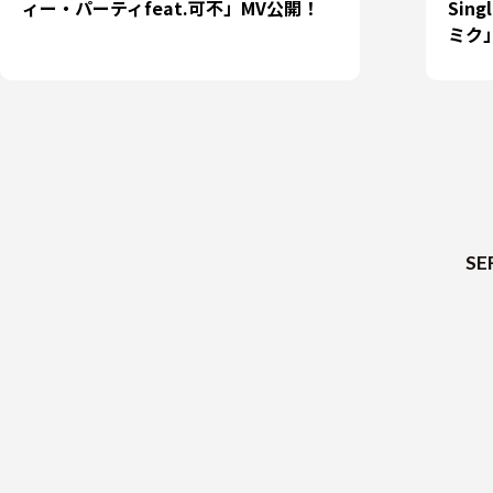
ィー・パーティfeat.可不」MV公開！
Sing
ミク
SE