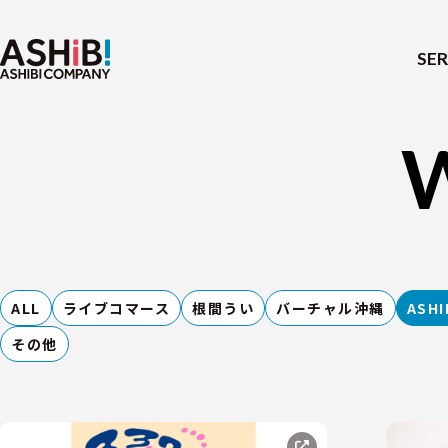
SER
ALL
ライブコマース
根間うい
バーチャル沖縄
ASHI
その他