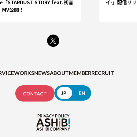
le「STARDUST STORY feat.初音
イ-」配信リ
」MV公開！
RVICE
WORKS
NEWS
ABOUT
MEMBER
RECRUIT
JP
EN
CONTACT
PRIVACY POLICY