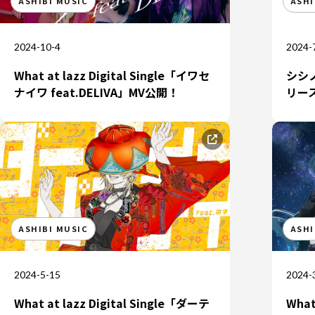
ASHIBI MUSIC
ASHI
2024-10-4
2024-
What at lazz Digital Single「イワセ
シシノ
ナイワ feat.DELIVA」MV公開！
リー
ASHIBI MUSIC
ASHI
2024-5-15
2024-
What at lazz Digital Single「ダーテ
What 