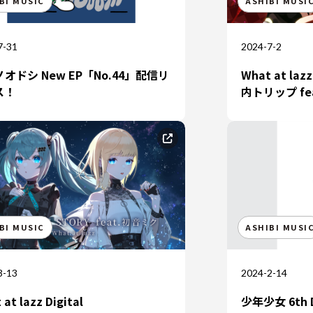
BI MUSIC
ASHIBI MUSI
7-31
2024-7-2
オドシ New EP「No.44」配信リ
What at laz
ス！
内トリップ fe
BI MUSIC
ASHIBI MUSI
3-13
2024-2-14
at lazz Digital
少年少女 6th D