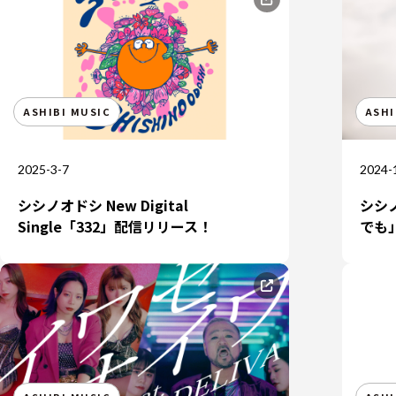
ASHIBI MUSIC
ASHI
JP
2025-3-7
2024-
シシノオドシ New Digital
シシノ
Single「332」配信リリース！
でも