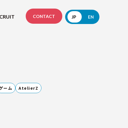
CONTACT
CRUIT
JP
EN
ゲーム
AtelierZ